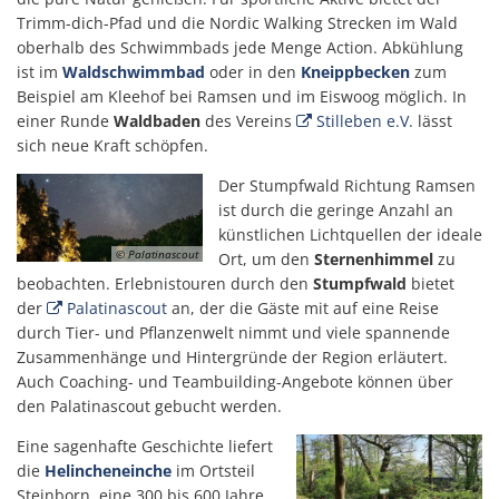
Trimm-dich-Pfad und die Nordic Walking Strecken im Wald
oberhalb des Schwimmbads jede Menge Action. Abkühlung
ist im
Waldschwimmbad
oder in den
Kneippbecken
zum
Beispiel am Kleehof bei Ramsen und im Eiswoog möglich. In
einer Runde
Waldbaden
des Vereins
Stilleben e.V.
lässt
sich neue Kraft schöpfen.
Der Stumpfwald Richtung Ramsen
ist durch die geringe Anzahl an
künstlichen Lichtquellen der ideale
© Palatinascout
Ort, um den
Sternenhimmel
zu
beobachten. Erlebnistouren durch den
Stumpfwald
bietet
der
Palatinascout
an, der die Gäste mit auf eine Reise
durch Tier- und Pflanzenwelt nimmt und viele spannende
Zusammenhänge und Hintergründe der Region erläutert.
Auch Coaching- und Teambuilding-Angebote können über
den Palatinascout gebucht werden.
Eine sagenhafte Geschichte liefert
die
Helincheneinche
im Ortsteil
Steinborn, eine 300 bis 600 Jahre