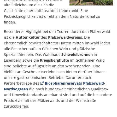
alte Stileiche um die sich die
Geschichte einer enttäuschten Liebe rankt. Eine
Picknickmöglichkeit ist direkt an dem Naturdenkmal zu
finden.
Besonderes Highlight bei den Touren durch den Pfälzerwald
ist die
Hüttenkultur
des
Pfälzerwaldvereins
. Die
ehrenamtlich bewirtschafteten Hütten mitten im Wald laden
alle Besucher auf ein Gläschen Wein und pfälzische
Spezialitäten ein. Das Waldhaus
Schwefelbrunnen
in
Eisenberg sowie die
Kriegsberghütte
im Göllheimer Wald
sind beliebte Ausflugsziele an den Wochenenden. Eine
Vielfalt an Geschmackserlebnissen bieten darüber hinaus
unsere gastronomischen Betriebe. Darunter auch
Partnerbetriebe des
Biosphärenreservats Pfälzerwald-
Nordvogesen
die nach bundesweit einheitlichen Qualitäts-
und Umweltstandards anerkannt sind und auf die besondere
Produktvielfalt des Pfälzerwalds und der Weinstraße
zurückgreifen.