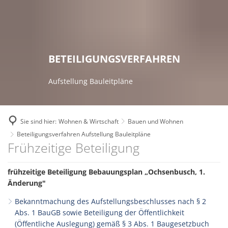
RATHAUS
ZUKUNFTSPROJEKTE
Bekanntmachungen
FREIZEIT & TOURISMUS
Breitbandausbau
WOHNEN & WIRTSCHAFT
Ansprechpartner
Die Top 9 Erlebnisse
GEMEINDEN
BETEILIGUNGSVERFAHREN
Digitale Dörfer
Aktuelles
Stellenausschreibungen
Freizeitaktivitäten
Verbandsgemeinde
Fairtrade Verbandsgemeinde
Familien
Aufstellung Bauleitpläne
Ausschreibungen
Erlebnistouren
Eisenberg (Pfalz)
Kommunale Wärmeplanung
Senioren
Online - Dienste
Theater
Kerzenheim
KuLaDig
Bauen und Wohnen
Sie sind hier:
Wohnen & Wirtschaft
Bauen und Wohnen
Interne Meldestelle für H
Bücherei der Verbandsgemeinde
Ramsen
Beteiligungsverfahren Aufstellung Bauleitpläne
LEADER – Förderprojekt der Verband
Wirtschaftsförderung
Beteiligungsverfahren
Frühzeitige Beteiligung
Kommunale Einrichtunge
Unterkünfte
Zweckverband Erdekaut
Netzwerk Digitale Dörfer
Einkaufen
Aufstellung
Leistungen von A bis Z
Veranstaltungskalender
Kulturzweckverband
frühzeitige Beteiligung Bebauungsplan „Ochsenbusch, 1.
Radverkehrskonzept
Versorgungsunternehmen
Bauleitpläne
Änderung"
Fachbereiche
Museen
Zweckverband Neunmärker
Zukunftsinitiative
Kommunale Einrichtungen
Bekanntmachung des Aufstellungsbeschlusses nach § 2
Interaktiver Haushalt
Vereine
Abs. 1 BauGB sowie Beteiligung der Öffentlichkeit
(Öffentliche Auslegung) gemäß § 3 Abs. 1 Baugesetzbuch
Wandertrilogie
FA