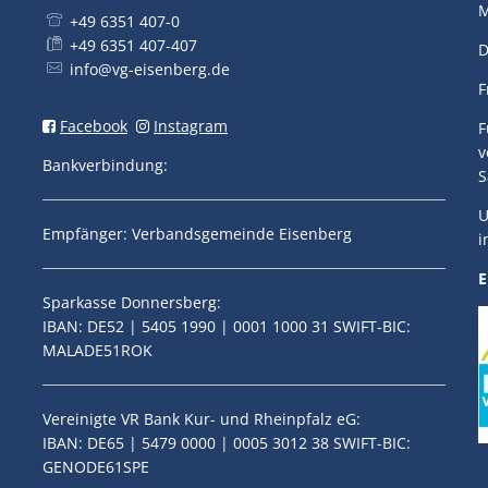
M
+49 6351 407-0
+49 6351 407-407
D
info@vg-eisenberg.de
F
Facebook
Instagram
F
v
Bankverbindung:
S
U
Empfänger: Verbandsgemeinde Eisenberg
i
E
Sparkasse Donnersberg:
IBAN: DE52 | 5405 1990 | 0001 1000 31 SWIFT-BIC:
MALADE51ROK
Vereinigte VR Bank Kur- und Rheinpfalz eG:
IBAN: DE65 | 5479 0000 | 0005 3012 38 SWIFT-BIC:
GENODE61SPE