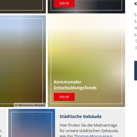
K
MEHR
H
steil
Kommunaler
Entschuldungsfonds
MEHR
© Marincevic Branko
Städtische Gebäude
Hier finden Sie die Mietverträge
für unsere städtischen Gebäude,
n
wie das
Thomas-Morus-Haus
,
t