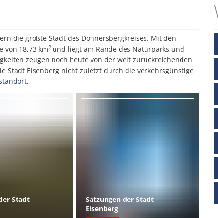
Fachbereiche
Zukunftsinitiative
Vereine
Hundesteuer An- und Abme
Interaktiver Haushalt
Wandertrilogie
Meldebescheinigung
hnern die größte Stadt des Donnersbergkreises. Mit den
2
he von 18,73 km
und liegt am Rande des Naturparks und
Standesamt
igkeiten zeugen noch heute von der weit zurückreichenden
ie Stadt Eisenberg nicht zuletzt durch die verkehrsgünstige
standort
.
 der Stadt
Satzungen der Stadt
Eisenberg