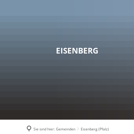
RA
EISENBERG
Sie sind hier:
Gemeinden
Eisenberg (Pfalz)