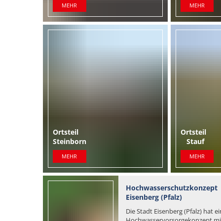
MEHR
MEHR
Ortsteil
Ort
Steinborn
Stauf
MEHR
MEHR
Hochwasserschutzkonzept
Eisenberg (Pfalz)
Die Stadt Eisenberg (Pfalz) hat ei
Hochwasservorsorgekonzept mi