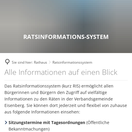
RATHAUS
ZUKUNFTSPROJEKTE
Bekanntmachungen
FREIZEIT & TOURISMUS
Breitbandausbau
WOHNEN & WIRTSCHAFT
Ansprechpartner
Die Top 9 Erlebnisse
GEMEINDEN
Digitale Dörfer
Aktuelles
RATSINFORMATIONS-SYSTEM
Stellenausschreibungen
Freizeitaktivitäten
Verbandsgemeinde
Fairtrade Verbandsgemeinde
Familien
Ausschreibungen
Erlebnistouren
Eisenberg (Pfalz)
Kommunale Wärmeplanung
Senioren
Online - Dienste
Sie sind hier:
Rathaus
Ratsinformationssystem
Theater
Kerzenheim
KuLaDig
Bauen und Wohnen
Ratsinformationssystem
Alle Informationen auf einen Blick
Interne Meldestelle für H
Bücherei der Verbandsgemeinde
Ramsen
LEADER – Förderprojekt der Verband
Wirtschaftsförderung
Kommunale Einrichtunge
Unterkünfte
Das Ratsinformationssystem (kurz RIS) ermöglicht allen
Zweckverband Erdekaut
Netzwerk Digitale Dörfer
Einkaufen
Bürgerinnen und Bürgern den Zugriff auf vielfältige
Leistungen von A bis Z
Veranstaltungskalender
Kulturzweckverband
Informationen zu den Räten in der Verbandsgemeinde
Radverkehrskonzept
Versorgungsunternehmen
Eisenberg. Sie können dort jederzeit und flexibel von zuhause
Fachbereiche
Museen
Zweckverband Neunmärker
aus folgende Informationen einsehen:
Zukunftsinitiative
Kommunale Einrichtungen
Interaktiver Haushalt
Vereine
Sitzungstermine mit Tagesordnungen
(Öffentliche
Bekanntmachungen)
Wandertrilogie
FA