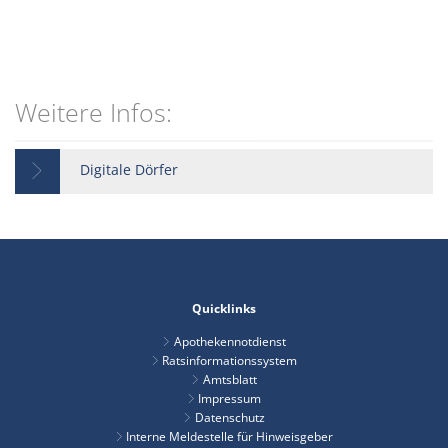
Weitere Infos:
Digitale Dörfer
Quicklinks
Apothekennotdienst
Ratsinformationssystem
Amtsblatt
Impressum
Datenschutz
Interne Meldestelle für Hinweisgeber