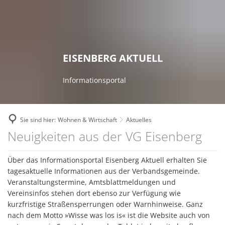
RATHAUS
ZUKUNFTSPROJEKTE
Bekanntmachungen
FREIZEIT & TOURISMUS
Breitbandausbau
WOHNEN & WIRTSCHAFT
Ansprechpartner
Die Top 9 Erlebnisse
GEMEINDEN
EISENBERG AKTUELL
Digitale Dörfer
Aktuelles
Stellenausschreibungen
Freizeitaktivitäten
Verbandsgemeinde
Fairtrade Verbandsgemeinde
Familien
Informationsportal
Ausschreibungen
Erlebnistouren
Eisenberg (Pfalz)
Kommunale Wärmeplanung
Senioren
Online - Dienste
Theater
Kerzenheim
KuLaDig
Bauen und Wohnen
Sie sind hier:
Wohnen & Wirtschaft
Aktuelles
Interne Meldestelle für H
Bücherei der Verbandsgemeinde
Ramsen
Aktuelles
Neuigkeiten aus der VG Eisenberg
LEADER – Förderprojekt der Verband
Wirtschaftsförderung
Kommunale Einrichtunge
Unterkünfte
Zweckverband Erdekaut
Netzwerk Digitale Dörfer
Einkaufen
Über das Informationsportal Eisenberg Aktuell erhalten Sie
Leistungen von A bis Z
Veranstaltungskalender
Kulturzweckverband
tagesaktuelle Informationen aus der Verbandsgemeinde.
Radverkehrskonzept
Versorgungsunternehmen
Veranstaltungstermine, Amtsblattmeldungen und
Fachbereiche
Museen
Zweckverband Neunmärker
Vereinsinfos stehen dort ebenso zur Verfügung wie
Zukunftsinitiative
Kommunale Einrichtungen
Interaktiver Haushalt
kurzfristige Straßensperrungen oder Warnhinweise. Ganz
Vereine
nach dem Motto »Wisse was los is« ist die Website auch von
Wandertrilogie
FA