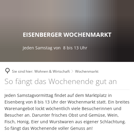
RATHAUS
ZUKUNFTSPROJEKTE
Bekanntmachungen
FREIZEIT & TOURISMUS
Breitbandausbau
WOHNEN & WIRTSCHAFT
Ansprechpartner
Die Top 9 Erlebnisse
GEMEINDEN
EISENBERGER WOCHENMARKT
Digitale Dörfer
Aktuelles
Stellenausschreibungen
Freizeitaktivitäten
Verbandsgemeinde
Fairtrade Verbandsgemeinde
Familien
Jeden Samstag von 8 bis 13 Uhr
Ausschreibungen
Erlebnistouren
Eisenberg (Pfalz)
Kommunale Wärmeplanung
Senioren
Online - Dienste
Theater
Kerzenheim
KuLaDig
Bauen und Wohnen
Sie sind hier:
Wohnen & Wirtschaft
Wochenmarkt
Interne Meldestelle für H
Bücherei der Verbandsgemeinde
Ramsen
Wochenmarkt
So fängt das Wochenende gut an
LEADER – Förderprojekt der Verband
Wirtschaftsförderung
Kommunale Einrichtunge
Unterkünfte
Zweckverband Erdekaut
Netzwerk Digitale Dörfer
Einkaufen
Jeden Samstagvormittag findet auf dem Marktplatz in
Leistungen von A bis Z
Veranstaltungskalender
Kulturzweckverband
Eisenberg von 8 bis 13 Uhr der Wochenmarkt statt. Ein breites
Radverkehrskonzept
Versorgungsunternehmen
Warenangebot lockt wöchentlich viele Besucherinnen und
Fachbereiche
Museen
Zweckverband Neunmärker
Besucher an. Darunter frisches Obst und Gemüse, Wein,
Zukunftsinitiative
Kommunale Einrichtungen
Interaktiver Haushalt
Fisch, Honig, Eier und Wurstwaren aus eigener Schlachtung.
Vereine
So fängt das Wochenende voller Genuss an!
Wandertrilogie
FA