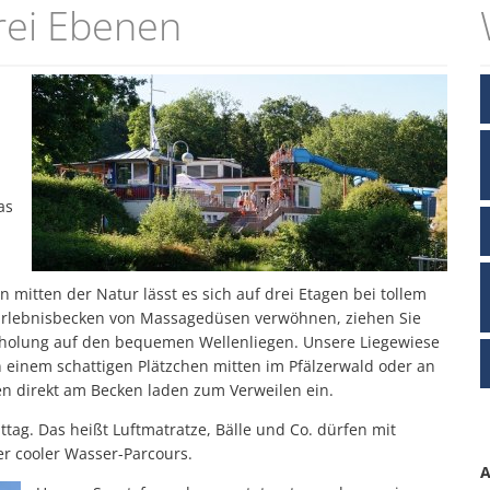
rei Ebenen
Fachbereiche
Zukunftsinitiative
Vereine
Hundesteuer An- und Abme
Interaktiver Haushalt
Wandertrilogie
Meldebescheinigung
Standesamt
as
itten der Natur lässt es sich auf drei Etagen bei tollem
 Erlebnisbecken von Massagedüsen verwöhnen, ziehen Sie
rholung auf den bequemen Wellenliegen. Unsere Liegewiese
an einem schattigen Plätzchen mitten im Pfälzerwald oder an
en direkt am Becken laden zum Verweilen ein.
ttag. Das heißt Luftmatratze, Bälle und Co. dürfen mit
 cooler Wasser-Parcours.
A