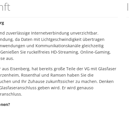
nft
Fachbereiche
Zukunftsinitiative
Vereine
Hundesteuer An- und Abme
Interaktiver Haushalt
Wandertrilogie
Meldebescheinigung
erg
Standesamt
und zuverlässige Internetverbindung unverzichtbar.
bindung, da Daten mit Lichtgeschwindigkeit übertragen
 Anwendungen und Kommunikationskanäle gleichzeitig
Genießen Sie ruckelfreies HD-Streaming, Online-Gaming,
se aus.
aus Eisenberg, hat bereits große Teile der VG mit Glasfaser
 Kerzenheim, Rosenthal und Ramsen haben Sie die
buchen und Ihr Zuhause zukunftssicher zu machen. Denken
m Glasfaseranschluss geben wird. Er wird genauso
ranschluss.
onen?