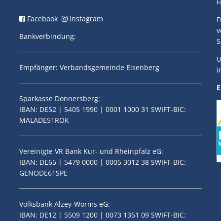
F
Facebook
Instagram
F
v
Bankverbindung:
S
U
Empfänger: Verbandsgemeinde Eisenberg
i
E
Sparkasse Donnersberg:
IBAN: DE52 | 5405 1990 | 0001 1000 31 SWIFT-BIC:
MALADE51ROK
Vereinigte VR Bank Kur- und Rheinpfalz eG:
IBAN: DE65 | 5479 0000 | 0005 3012 38 SWIFT-BIC:
GENODE61SPE
Volksbank Alzey-Worms eG:
IBAN: DE12 | 5509 1200 | 0073 1351 09 SWIFT-BIC: