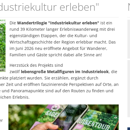
dustriekultur erleben"
Fachbereiche
Zukunftsinitiative
Vereine
Hundesteuer An- und Abme
Interaktiver Haushalt
Wandertrilogie
Meldebescheinigung
Die
Wandertrilogie "Industriekultur erleben"
ist ein
rund 39 Kilometer langer Erlebniswanderweg mit drei
Standesamt
eigenständigen Etappen, der die Kultur- und
Wirtschaftsgeschichte der Region erlebbar macht. Das
im Juni 2026 neu eröffnete Angebot für Wanderer,
Familien und Gäste spricht dabei alle Sinne an!
Herzstück des Projekts sind
wski
zwölf
lebensgroße Metallfiguren im Industrielook
, die
kte platziert wurden. Sie erzählen, ergänzt durch
er Zeit und eröffnen faszinierende Perspektiven auf Orte, an
tze und Panoramapunkte sind auf den Routen zu finden und
ichen Erlebnis.
er