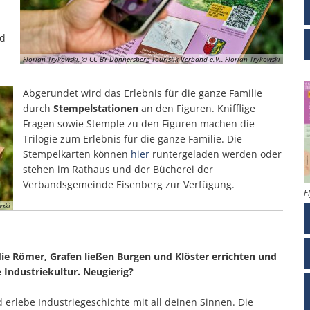
nd
Florian Trykowski, © CC-BY Donnersberg-Touristik-Verband e.V., Florian Trykowski
Abgerundet wird das Erlebnis für die ganze Familie
durch
Stempelstationen
an den Figuren. Knifflige
Fragen sowie Stemple zu den Figuren machen die
Trilogie zum Erlebnis für die ganze Familie. Die
Stempelkarten können
hier
runtergeladen werden oder
stehen im Rathaus und der Bücherei der
Verbandsgemeinde Eisenberg zur Verfügung.
F
wski
ie Römer, Grafen ließen Burgen und Klöster errichten und
 Industriekultur. Neugierig?
erlebe Industriegeschichte mit all deinen Sinnen. Die