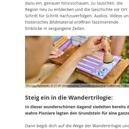
dazu ein, genauer hinzuschauen, zu lauschen, die
Region neu zu entdecken und die Geschichte vor Ort
Schritt für Schritt nachzuverfolgen. Audios, Videos u
historisches Bildmaterial eröffnen faszinierende
Einblicke in vergangene Zeiten.
Florian Trykowski, © CC-BY Donnersberg-Touristik-Verband e.V., Florian Tryko
Steig ein in die Wandertrilogie:
In dieser wunderschönen Gegend siedelten bereits d
wahre Pioniere legten den Grundstein für eine ganze
Dann begib dich auf die Wege der Wandertrilogie und 