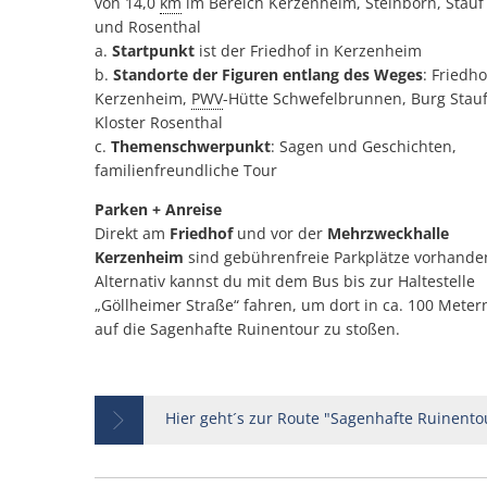
von 14,0
km
im Bereich Kerzenheim, Steinborn, Stauf
und Rosenthal
a.
Startpunkt
ist der Friedhof in Kerzenheim
b.
Standorte der Figuren entlang des Weges
: Friedho
Kerzenheim,
PWV
-Hütte Schwefelbrunnen, Burg Stauf
Kloster Rosenthal
c.
Themenschwerpunkt
: Sagen und Geschichten,
familienfreundliche Tour
Parken + Anreise
Direkt am
Friedhof
und vor der
Mehrzweckhalle
Kerzenheim
sind gebührenfreie Parkplätze vorhande
Alternativ kannst du mit dem Bus bis zur Haltestelle
„Göllheimer Straße“ fahren, um dort in ca. 100 Meter
auf die Sagenhafte Ruinentour zu stoßen.
Hier geht´s zur Route "Sagenhafte Ruinento