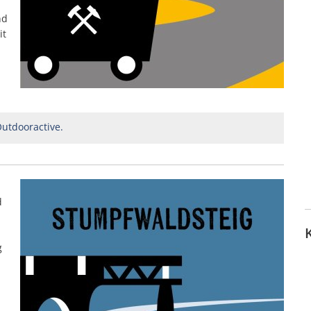
nd
it
utdooractive.
d
g