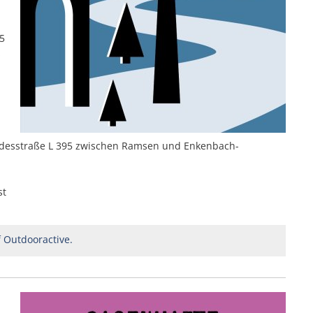
95
s
esstraße L 395 zwischen Ramsen und Enkenbach-
st
f Outdooractive.