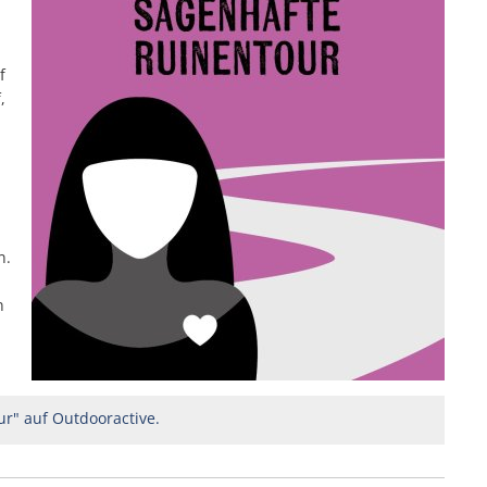
f
,
n.
n
ur" auf Outdooractive.