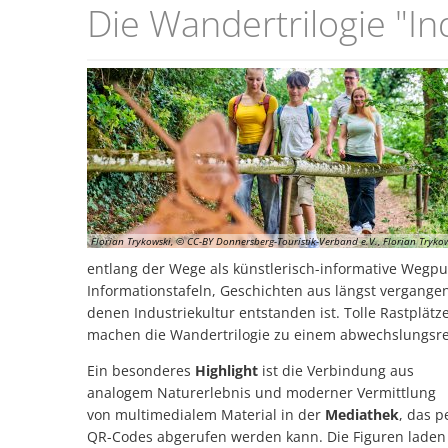
Wandertrilogie
Die Wandertrilogie "In
Florian Trykowski, © CC-BY Donnersberg-Touristik-Verband e.V., Florian Tryko
entlang der Wege als künstlerisch-informative Wegpun
Informationstafeln, Geschichten aus längst vergangen
denen Industriekultur entstanden ist. Tolle Rastplä
machen die Wandertrilogie zu einem abwechslungsre
Ein besonderes
Highlight
ist die Verbindung aus
analogem Naturerlebnis und moderner Vermittlung
von multimedialem Material in der
Mediathek
, das p
QR-Codes abgerufen werden kann. Die Figuren laden