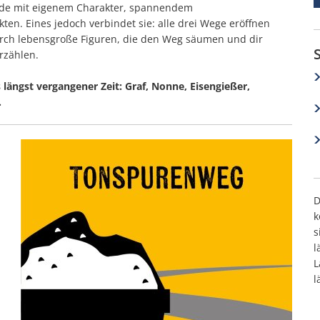
 jede mit eigenem Charakter, spannendem
. Eines jedoch verbindet sie: alle drei Wege eröffnen
durch lebensgroße Figuren, die den Weg säumen und dir
rzählen.
 längst vergangener Zeit: Graf, Nonne, Eisengießer,
.
D
k
s
l
L
l