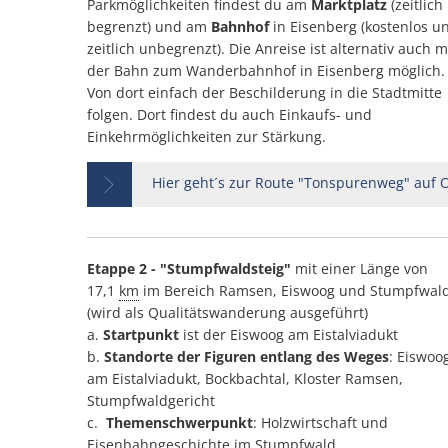
Parkmöglichkeiten findest du am
Marktplatz
(zeitlich
begrenzt) und am
Bahnhof
in Eisenberg (kostenlos u
zeitlich unbegrenzt). Die Anreise ist alternativ auch m
der Bahn zum Wanderbahnhof in Eisenberg möglich.
Von dort einfach der Beschilderung in die Stadtmitte
folgen. Dort findest du auch Einkaufs- und
Einkehrmöglichkeiten zur Stärkung.
Hier geht´s zur Route "Tonspurenweg" auf O
Etappe 2 - "Stumpfwaldsteig"
mit einer Länge von
17,1
km
im Bereich Ramsen, Eiswoog und Stumpfwal
(wird als Qualitätswanderung ausgeführt)
a.
Startpunkt
ist der Eiswoog am Eistalviadukt
b.
Standorte der Figuren entlang des Weges
: Eiswoo
am Eistalviadukt, Bockbachtal, Kloster Ramsen,
Stumpfwaldgericht
c.
Themenschwerpunkt
: Holzwirtschaft und
Eisenbahngeschichte im Stumpfwald