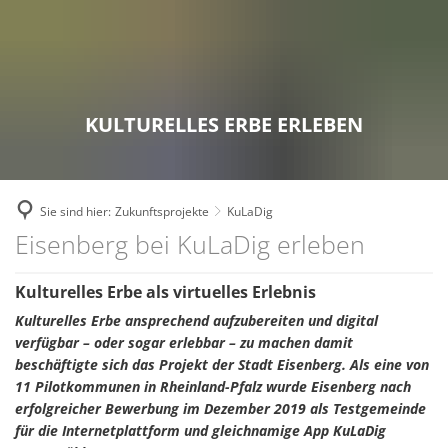
RATHAUS
ZUKUNFTSPROJEKTE
Bekanntmachungen
FREIZEIT & TOURISMUS
Breitbandausbau
WOHNEN & WIRTSCHAFT
Ansprechpartner
Die Top 9 Erlebnisse
GEMEINDEN
Digitale Dörfer
Aktuelles
KULTURELLES ERBE ERLEBEN
Stellenausschreibungen
Freizeitaktivitäten
Verbandsgemeinde
Fairtrade Verbandsgemeinde
Familien
Ausschreibungen
Erlebnistouren
Eisenberg (Pfalz)
Kommunale Wärmeplanung
Senioren
Online - Dienste
Sie sind hier:
Zukunftsprojekte
KuLaDig
Theater
Kerzenheim
KuLaDig
Bauen und Wohnen
KuLaDig
Eisenberg bei KuLaDig erleben
Interne Meldestelle für H
Bücherei der Verbandsgemeinde
Ramsen
LEADER – Förderprojekt der Verband
Wirtschaftsförderung
Kommunale Einrichtunge
Kulturelles Erbe als virtuelles Erlebnis
Unterkünfte
Zweckverband Erdekaut
Netzwerk Digitale Dörfer
Einkaufen
Kulturelles Erbe ansprechend aufzubereiten und digital
Leistungen von A bis Z
Veranstaltungskalender
Kulturzweckverband
verfügbar – oder sogar erlebbar – zu machen damit
Radverkehrskonzept
Versorgungsunternehmen
Fachbereiche
beschäftigte sich das Projekt der Stadt Eisenberg. Als eine von
Museen
Zweckverband Neunmärker
Zukunftsinitiative
11 Pilotkommunen in Rheinland-Pfalz wurde Eisenberg nach
Kommunale Einrichtungen
Interaktiver Haushalt
Vereine
erfolgreicher Bewerbung im Dezember 2019 als Testgemeinde
für die Internetplattform und gleichnamige App KuLaDig
Wandertrilogie
FA