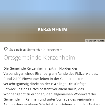
RATHAUS
ZUKUNFTSPROJEKTE
Bekanntmachungen
FREIZEIT & TOURISMUS
Breitbandausbau
WOHNEN & WIRTSCHAFT
Ansprechpartner
Die Top 9 Erlebnisse
GEMEINDEN
Digitale Dörfer
Aktuelles
KERZENHEIM
Stellenausschreibungen
Freizeitaktivitäten
Verbandsgemeinde
Fairtrade Verbandsgemeinde
Familien
Ausschreibungen
Erlebnistouren
© Brauer Renate
Eisenberg (Pfalz)
Kommunale Wärmeplanung
Senioren
Online - Dienste
Sie sind hier:
Gemeinden
Kerzenheim
Theater
Kerzenheim
KuLaDig
Bauen und Wohnen
Kerzenheim
Ortsgemeinde Kerzenheim
Interne Meldestelle für H
Bücherei der Verbandsgemeinde
Ramsen
LEADER – Förderprojekt der Verband
Wirtschaftsförderung
Kommunale Einrichtunge
Unterkünfte
Die Gemeinde Kerzenheim liegt im Norden der
Zweckverband Erdekaut
Netzwerk Digitale Dörfer
Einkaufen
Verbandsgemeinde Eisenberg am Rande des Pfälzerwaldes.
Leistungen von A bis Z
Veranstaltungskalender
Kulturzweckverband
Rund 2.100 Einwohner leben in der Gemeinde, die
Radverkehrskonzept
Versorgungsunternehmen
verkehrsgünstig direkt an der B 47 liegt. Die künftige
Fachbereiche
Museen
Zweckverband Neunmärker
Entwicklung des Ortes besteht vor allem darin, das
Zukunftsinitiative
Kommunale Einrichtungen
Wohnangebot zu erhöhen, den allgemeinen Wohnwert der
Interaktiver Haushalt
Vereine
Gemeinde im Rahmen und unter Vorgabe des regionalen
Raumordnungsplanes Westpfalz zu steigern und den Bestand
Wandertrilogie
FA