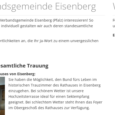
andsgemeinde Eisenberg
Fachbereiche
Zukunftsinitiative
Vereine
Hundesteuer An- und Abme
Interaktiver Haushalt
Wandertrilogie
Meldebescheinigung
r Verbandsgemeinde Eisenberg (Pfalz) interessieren! So
F
so individuell gestalten wir auch deren standesamtliche
u
Standesamt
E
tlichkeiten an, die Ihr Ja-Wort zu einem unvergesslichen
desamtliche Trauung
uses von Eisenberg:
Sie haben die Möglichkeit, den Bund fürs Leben im
historischen Trauzimmer des Rathauses in Eisenberg
einzugehen. Bei schönem Wetter ist unsere
Hochzeitsterrasse ideal für einen Sektempfang
geeignet. Bei schlechtem Wetter steht Ihnen das Foyer
im Obergeschoß des Rathauses zur Verfügung.