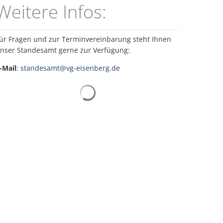
Weitere Infos:
ldung
FAQs
ür Fragen und zur Terminvereinbarung steht Ihnen
nser Standesamt gerne zur Verfügung:
-Mail
:
standesamt@vg-eisenberg.de
Suchergebnisse werden geladen