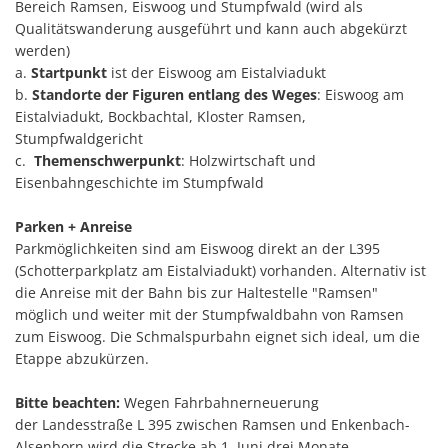
Bereich Ramsen, Eiswoog und Stumpfwald (wird als
Qualitätswanderung ausgeführt und kann auch abgekürzt
werden)
a.
Startpunkt
ist der Eiswoog am Eistalviadukt
b.
Standorte der Figuren entlang des Weges
: Eiswoog am
Eistalviadukt, Bockbachtal, Kloster Ramsen,
Stumpfwaldgericht
c.
Themenschwerpunkt
: Holzwirtschaft und
Eisenbahngeschichte im Stumpfwald
Parken + Anreise
Parkmöglichkeiten sind am Eiswoog direkt an der L395
(Schotterparkplatz am Eistalviadukt) vorhanden. Alternativ ist
die Anreise mit der Bahn bis zur Haltestelle "Ramsen"
möglich und weiter mit der Stumpfwaldbahn von Ramsen
zum Eiswoog. Die Schmalspurbahn eignet sich ideal, um die
Etappe abzukürzen.
Bitte beachten:
Wegen Fahrbahnerneuerung
der Landesstraße L 395 zwischen Ramsen und Enkenbach-
Alsenborn wird die Strecke ab 1. Juni drei Monate