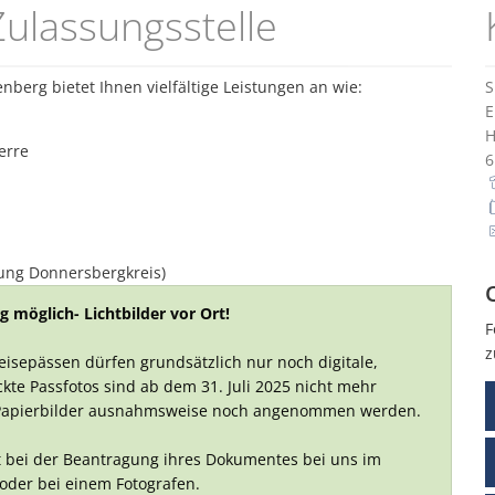
ulassungsstelle
Fachbereiche
Zukunftsinitiative
Vereine
Hundesteuer An- und Abme
Interaktiver Haushalt
Wandertrilogie
Meldebescheinigung
erg bietet Ihnen vielfältige Leistungen an wie:
E
Standesamt
erre
tung Donnersbergkreis)
 möglich- Lichtbilder vor Ort!
F
z
isepässen dürfen grundsätzlich nur noch digitale,
te Passfotos sind ab dem 31. Juli 2025 nicht mehr
der Papierbilder ausnahmsweise noch angenommen werden.
rt bei der Beantragung ihres Dokumentes bei uns im
 oder bei einem Fotografen.