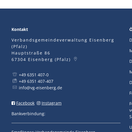
Kontakt
Ö
Verbandsgemeindeverwaltung Eisenberg
D
(Pfalz)
M
Hauptstraße 86
67304
Eisenberg (Pfalz)
D
M
+49 6351 407-0
+49 6351 407-407
D
info@vg-eisenberg.de
F
Facebook
Instagram
F
v
Bankverbindung:
S
U