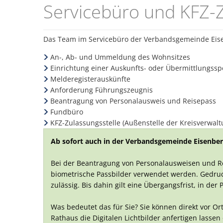
Servicebüro
Servicebüro und KFZ-Z
und
Das Team im Servicebüro der Verbandsgemeinde Eisenb
KFZ-
An-, Ab- und Ummeldung des Wohnsitzes
Einrichtung einer Auskunfts- oder Übermittlungssp
Zulassung
Melderegisterauskünfte
Anforderung Führungszeugnis
Beantragung von Personalausweis und Reisepass
Fundbüro
KFZ-Zulassungsstelle (Außenstelle der Kreisverwal
Ab sofort auch in der Verbandsgemeinde Eisenberg
Bei der Beantragung von Personalausweisen und Re
biometrische Passbilder verwendet werden. Gedruck
zulässig. Bis dahin gilt eine Übergangsfrist, in 
Was bedeutet das für Sie? Sie können direkt vor O
Rathaus die Digitalen Lichtbilder anfertigen lassen