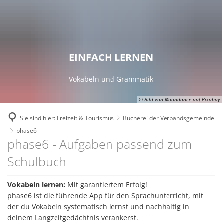
RATHAUS
ZUKUNFTSPROJEKTE
Bekanntmachungen
FREIZEIT & TOURISMUS
Breitbandausbau
WOHNEN & WIRTSCHAFT
Ansprechpartner
Die Top 9 Erlebnisse
GEMEINDEN
EINFACH LERNEN
Digitale Dörfer
Aktuelles
Stellenausschreibungen
Freizeitaktivitäten
Verbandsgemeinde
Fairtrade Verbandsgemeinde
Familien
Vokabeln und Grammatik
Ausschreibungen
Erlebnistouren
Eisenberg (Pfalz)
Kommunale Wärmeplanung
Senioren
© Bild von Moondance auf Pixabay
Online - Dienste
Theater
Kerzenheim
KuLaDig
Bauen und Wohnen
Sie sind hier:
Freizeit & Tourismus
Bücherei der Verbandsgemeinde
Interne Meldestelle für H
Bücherei der Verbandsgemeinde
Ramsen
phase6
LEADER – Förderprojekt der Verband
Wirtschaftsförderung
phase6
phase6 - Aufgaben passend zum
Kommunale Einrichtunge
Unterkünfte
Zweckverband Erdekaut
Netzwerk Digitale Dörfer
Einkaufen
Schulbuch
Leistungen von A bis Z
Veranstaltungskalender
Kulturzweckverband
Radverkehrskonzept
Versorgungsunternehmen
Fachbereiche
Museen
Vokabeln lernen:
Mit garantiertem Erfolg!
Zweckverband Neunmärker
Zukunftsinitiative
Kommunale Einrichtungen
phase6 ist die führende App für den Sprachunterricht, mit
Interaktiver Haushalt
Vereine
der du Vokabeln systematisch lernst und nachhaltig in
deinem Langzeitgedächtnis verankerst.
Wandertrilogie
FA