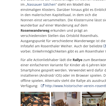
im „
Nassauer Sälchen
“ steht ein Modell des
einstmaligen Klosters. Darüber hinaus gibt es Einblic
in den malerischen Kapitellsaal, in dem sich die
Nonnen einst versammelten. Die Klosterruine lässt si
wunderbar auf einer Wanderung auf dem
Rosenwanderweg
erkunden und prägt an
verschiedensten Stellen das Ortsbild Rosenthals.
Ausgangspunkt für verschiedene Wanderwege ist die
Infotafel am Rosenthaler Weiher. Auch der beliebte
vorbei. Einkehrmöglichkeiten gibt es am Rosenthale
Für alle Actionliebhaber lädt die
Rallye
zum Beantworte
einer einfacheren Variante für Kinder ab 6 Jahren kö
Smartphone gespielt werden. Verwendet wird dafür da
installieren (Android/ iOS) oder im Browser spielen. 
offline spielen. Alternativ steht die Rallye als ausdr
Verfügung:
http://www.historischer-verein-rosent