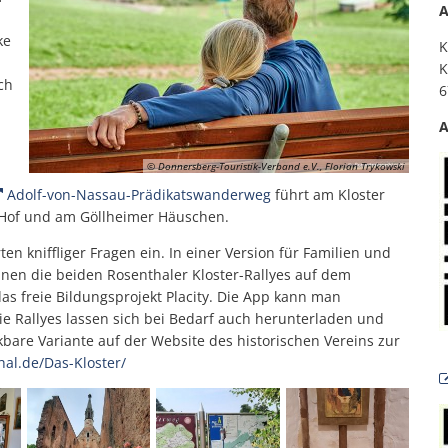
A
ke
K
K
ch
6
A
© Donnersberg-Touristik-Verband e.V., Florian Trykowski
Adolf-von-Nassau-Prädikatswanderweg
führt am Kloster
r Hof und am Göllheimer Häuschen.
n kniffliger Fragen ein. In einer Version für Familien und
nnen die beiden Rosenthaler Kloster-Rallyes auf dem
s freie Bildungsprojekt Placity. Die App kann man
Die Rallyes lassen sich bei Bedarf auch herunterladen und
uckbare Variante auf der Website des historischen Vereins zur
hal.de/Das-Kloster/