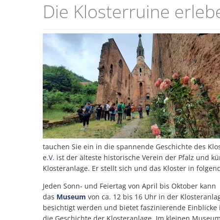
Kloster
Die Klosterruine erleb
Rosenthal
tauchen Sie ein in die spannende Geschichte des Klo
e.V.
ist der älteste historische Verein der Pfalz und 
Klosteranlage. Er stellt sich und das Kloster in folge
Jeden Sonn- und Feiertag von April bis Oktober kann
das
Museum
von ca. 12 bis 16 Uhr in der Klosteranla
besichtigt werden und bietet faszinierende Einblicke 
die Geschichte der Klosteranlage. Im kleinen Museu