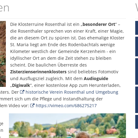
en
Fachbereiche
Zukunftsinitiative
Vereine
Hundesteuer An- und Abme
Interaktiver Haushalt
Wandertrilogie
Meldebescheinigung
Die Klosterruine Rosenthal ist ein „
besonderer Ort
“ –
die Rosenthaler sprechen von einer Kraft, einer Magie,
Standesamt
die an diesem Ort zu spüren ist. Das ehemalige Kloster
St. Maria liegt am Ende des Rodenbachtals wenige
Kilometer westlich der Gemeinde Kerzenheim - ein
idyllischer Ort an dem die Zeit stehen zu bleiben
scheint. Die baulichen Überreste des
Zisterzienserinnenklosters
sind beliebtes Fotomotiv
und Ausflugsziel zugleich. Mit dem
Audioguide
„
Digiwalk
“, einer kostenlose App zum Herunterladen,
sters. Der
historische Verein Rosenthal und Umgebung
kümmert sich um die Pflege und Instandhaltung der
ndem Video vor:
https://vimeo.com/686275217
ge
in
m