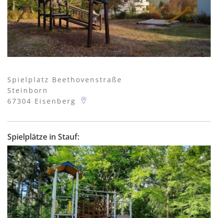
Spielplatz Beethovenstraße
Steinborn
67304
Eisenberg
Spielplätze in Stauf: